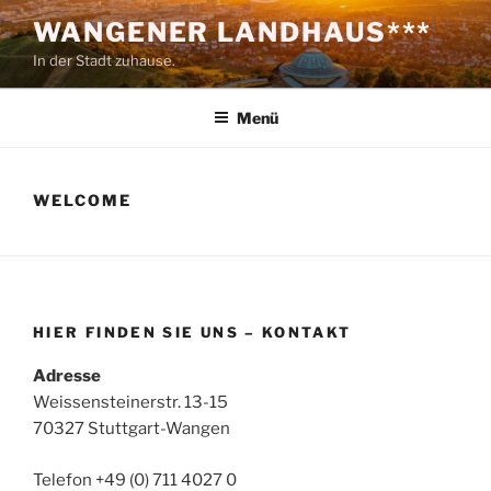
Zum
WANGENER LANDHAUS***
Inhalt
In der Stadt zuhause.
springen
Menü
WELCOME
HIER FINDEN SIE UNS – KONTAKT
Adresse
Weissensteinerstr. 13-15
70327 Stuttgart-Wangen
Telefon +49 (0) 711 4027 0